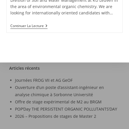
Division of Soil and Water Management at KU Leuven in
the area of environmental organic chemistry. We are
looking for internationally oriented candidates with…
Continuer La Lecture
Articles récents
Journées FROG VII et AG GeOF
Ouverture d’un poste d’assistant-ingénieur en
analyse chimique à Sorbonne Université
Offre de stage expérimental de M2 au BRGM
POP’Day THE PERSISTENT ORGANIC POLLUTANTS’DAY
2026 – Propositions de stages de Master 2