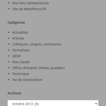
Flux des commentaires
Site de WordPress-FR
Catégories
Actualités
Articles
Colloques, congrès, séminaires
Formations
GEOF
Non classé
Offres d'emploi, thèses, postdocs
Technique
Vie de l'association
Archives