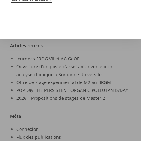
Articles récents
Journées FROG VII et AG GeOF
Ouverture d’un poste d’assistant-ingénieur en
analyse chimique à Sorbonne Université
Offre de stage expérimental de M2 au BRGM
POP’Day THE PERSISTENT ORGANIC POLLUTANTS’DAY
2026 – Propositions de stages de Master 2
Méta
Connexion
Flux des publications