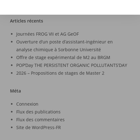
Articles récents
Journées FROG VII et AG GeOF
Ouverture d’un poste d’assistant-ingénieur en
analyse chimique à Sorbonne Université
Offre de stage expérimental de M2 au BRGM
POP’Day THE PERSISTENT ORGANIC POLLUTANTS’DAY
2026 – Propositions de stages de Master 2
Méta
Connexion
Flux des publications
Flux des commentaires
Site de WordPress-FR