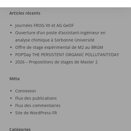
Articles récents
Journées FROG VII et AG GeOF
Ouverture d’un poste d’assistant-ingénieur en
analyse chimique à Sorbonne Université
Offre de stage expérimental de M2 au BRGM
POP’Day THE PERSISTENT ORGANIC POLLUTANTS’DAY
2026 – Propositions de stages de Master 2
Méta
Connexion
Flux des publications
Flux des commentaires
Site de WordPress-FR
Catégories