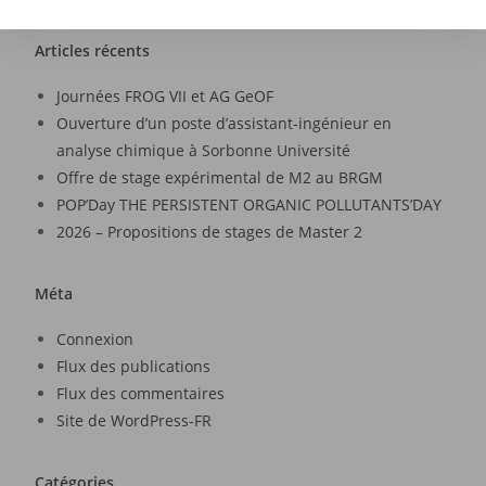
Articles récents
Journées FROG VII et AG GeOF
Ouverture d’un poste d’assistant-ingénieur en
analyse chimique à Sorbonne Université
Offre de stage expérimental de M2 au BRGM
POP’Day THE PERSISTENT ORGANIC POLLUTANTS’DAY
2026 – Propositions de stages de Master 2
Méta
Connexion
Flux des publications
Flux des commentaires
Site de WordPress-FR
Catégories