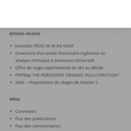
Articles récents
Journées FROG VII et AG GeOF
Ouverture d’un poste d’assistant-ingénieur en
analyse chimique à Sorbonne Université
Offre de stage expérimental de M2 au BRGM
POP’Day THE PERSISTENT ORGANIC POLLUTANTS’DAY
2026 – Propositions de stages de Master 2
Méta
Connexion
Flux des publications
Flux des commentaires