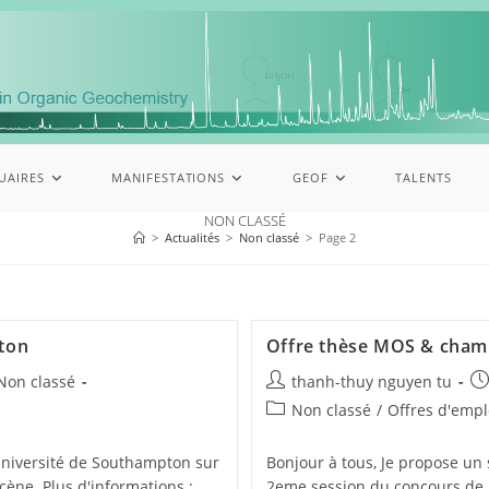
UAIRES
MANIFESTATIONS
GEOF
TALENTS
NON CLASSÉ
>
Actualités
>
Non classé
>
Page 2
pton
Offre thèse MOS & cham
Non classé
thanh-thuy nguyen tu
Non classé
/
Offres d'empl
Université de Southampton sur
Bonjour à tous, Je propose un
ène. Plus d'informations :
2eme session du concours de l’