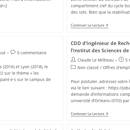
ed=2
compartiment clef du cycle b
des sols. Bien que la stabili
Continuer La Lecture
CDD d’Ingénieur de Rech
l’Institut des Sciences de
ssé
0 commentaire
Claude Le Milbeau
5 
 (2016) et Lyon (2018), le
Non classé
/
Offres d'empl
2 sur le thème « les
ipant·e·s sur le campus de
Pour postuler, adressez votre 
via le lien suivant : https://j
demande d’informations compl
université d’Orléans-ISTO) pa
Continuer La Lecture