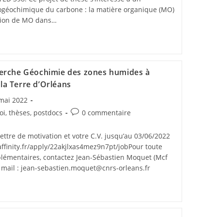
iogéochimique du carbone : la matière organique (MO)
sation de MO dans…
erche Géochimie des zones humides à
 la Terre d’Orléans
mai 2022
oi, thèses, postdocs
0 commentaire
lettre de motivation et votre C.V. jusqu’au 03/06/2022
obaffinity.fr/apply/22akjlxas4mez9n7pt/jobPour toute
émentaires, contactez Jean-Sébastien Moquet (Mcf
r mail : jean-sebastien.moquet@cnrs-orleans.fr