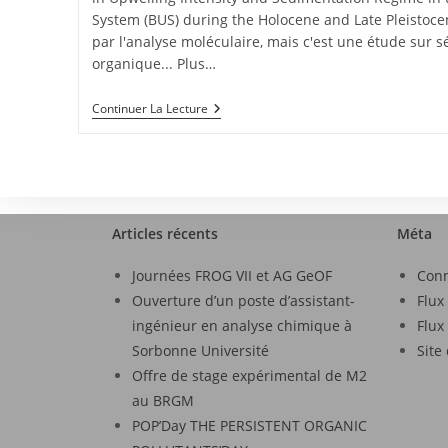
System (BUS) during the Holocene and Late Pleistoce
par l'analyse moléculaire, mais c'est une étude sur 
organique... Plus…
Continuer La Lecture
Articles récents
Méta
Journées FROG VII et AG GeOF
Con
Ouverture d’un poste d’assistant-
Flux
ingénieur en analyse chimique à
Flux
Sorbonne Université
Site
Offre de stage expérimental de M2
au BRGM
POP’Day THE PERSISTENT ORGANIC