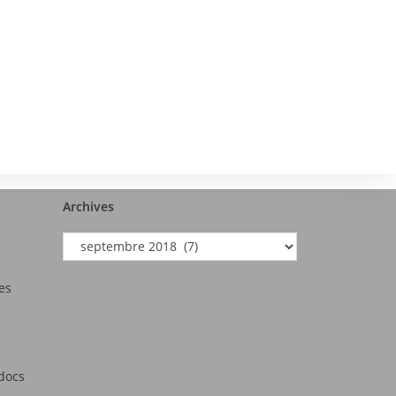
Archives
es
tdocs