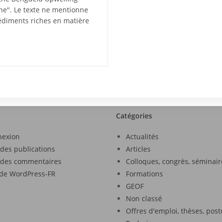
ne". Le texte ne mentionne
sédiments riches en matière
Catégories
nexion
Actualités
 des publications
Articles
 des commentaires
Colloques, congrès, séminair
 de WordPress-FR
Formations
GEOF
Non classé
Offres d'emploi, thèses, pos