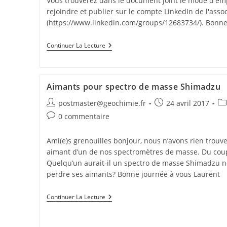
Vous trouverez dans le document joint le mode d'em
rejoindre et publier sur le compte LinkedIn de l'asso
(https://www.linkedin.com/groups/12683734/). Bonnes
Continuer La Lecture
Aimants pour spectro de masse Shimadzu
postmaster@geochimie.fr
24 avril 2017
0 commentaire
Ami(e)s grenouilles bonjour, nous n’avons rien trou
aimant d’un de nos spectromètres de masse. Du coup, i
Quelqu’un aurait-il un spectro de masse Shimadzu no
perdre ses aimants? Bonne journée à vous Laurent
Continuer La Lecture