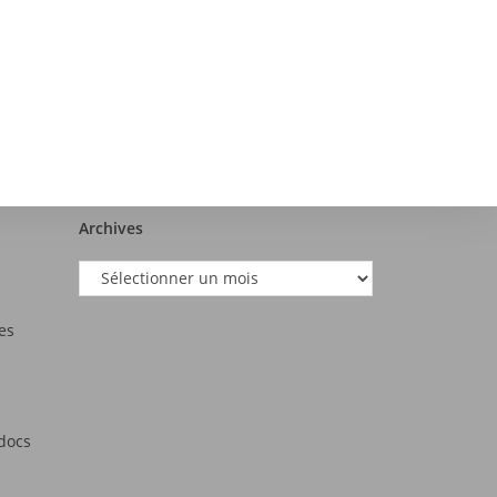
Archives
es
tdocs