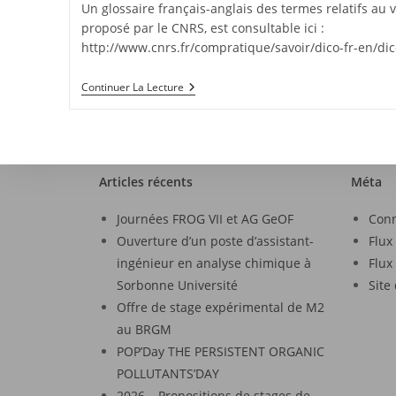
Un glossaire français-anglais des termes relatifs au v
proposé par le CNRS, est consultable ici :
http://www.cnrs.fr/compratique/savoir/dico-fr-en/di
Continuer La Lecture
Articles récents
Méta
Journées FROG VII et AG GeOF
Con
Ouverture d’un poste d’assistant-
Flux
ingénieur en analyse chimique à
Flux
Sorbonne Université
Site
Offre de stage expérimental de M2
au BRGM
POP’Day THE PERSISTENT ORGANIC
POLLUTANTS’DAY
2026 – Propositions de stages de