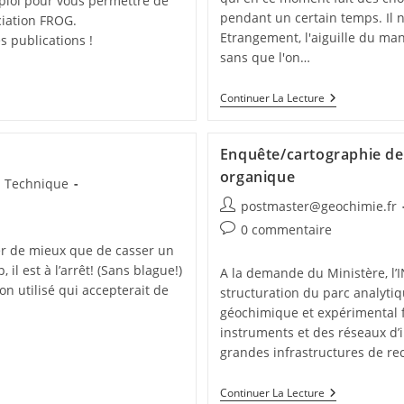
ploi pour vous permettre de
pendant un certain temps. Il 
ciation FROG.
Etrangement, l'aiguille du man
 publications !
sans que l'on…
Continuer La Lecture
Enquête/cartographie de
organique
Technique
postmaster@geochimie.fr
0 commentaire
ver de mieux que de casser un
l est à l’arrêt! (Sans blague!)
A la demande du Ministère, l’I
n utilisé qui accepterait de
structuration du parc analyti
géochimique et expérimental fra
instruments et des réseaux d’
grandes infrastructures de re
Continuer La Lecture