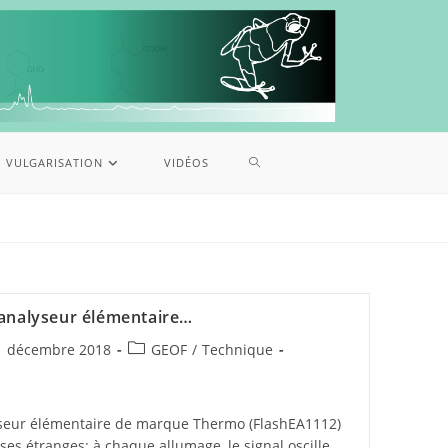
VULGARISATION
VIDÉOS
 analyseur élémentaire…
1 décembre 2018
GEOF
/
Technique
lyseur élémentaire de marque Thermo (FlashEA1112)
es étranges: à chaque allumage, le signal oscille