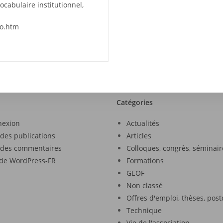
ocabulaire institutionnel,
co.htm
Catégories
nexion
Actualités
 des publications
Articles
 des commentaires
Colloques, congrès, séminair
 de WordPress-FR
Formations
GEOF
Non classé
Offres d'emploi, thèses, pos
Technique
Vie de l'association