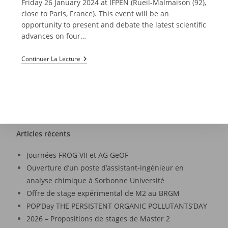
Friday 26 January 2024 at IFPEN (Rueil-Malmaison (92),
close to Paris, France). This event will be an
opportunity to present and debate the latest scientific
advances on four…
Continuer La Lecture
Articles récents
Journées FROG VII et AG GeOF
Ouverture d’un poste d’assistant-ingénieur en
analyse chimique à Sorbonne Université
Offre de stage expérimental de M2 au BRGM
POP’Day THE PERSISTENT ORGANIC POLLUTANTS’DAY
2026 – Propositions de stages de Master 2