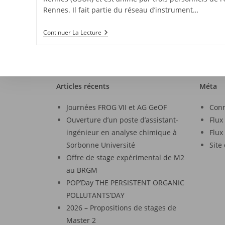
Rennes. Il fait partie du réseau d’instrument…
Continuer La Lecture
Articles récents
Méta
Journées FROG VII et AG GeOF
Con
Ouverture d’un poste d’assistant-
Flux
ingénieur en analyse chimique à
Flux
Sorbonne Université
Site
Offre de stage expérimental de M2
au BRGM
POP’Day THE PERSISTENT ORGANIC
POLLUTANTS’DAY
2026 – Propositions de stages de
Master 2