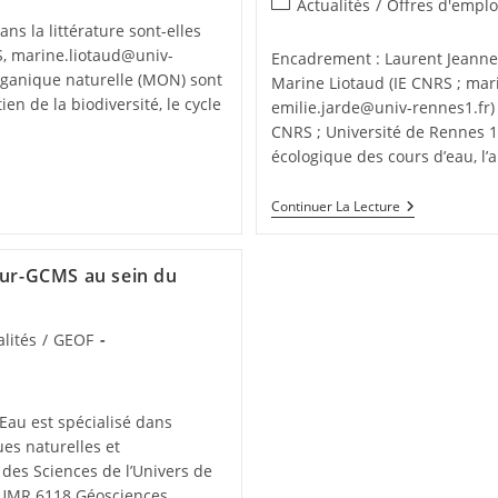
Actualités
/
Offres d'emplo
 la littérature sont-elles
, marine.liotaud@univ-
Encadrement : Laurent Jeanne
 organique naturelle (MON) sont
Marine Liotaud (IE CNRS ; mari
en de la biodiversité, le cycle
emilie.jarde@univ-rennes1.fr)
CNRS ; Université de Rennes 1
écologique des cours d’eau, l
Continuer La Lecture
eur-GCMS au sein du
lités
/
GEOF
au est spécialisé dans
ues naturelles et
 des Sciences de l’Univers de
l’UMR 6118 Géosciences