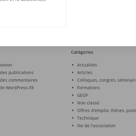
Catégories
nexion
Actualités
 des publications
Articles
 des commentaires
Colloques, congrès, séminair
 de WordPress-FR
Formations
GEOF
Non classé
Offres d'emploi, thèses, pos
Technique
Vie de l'association