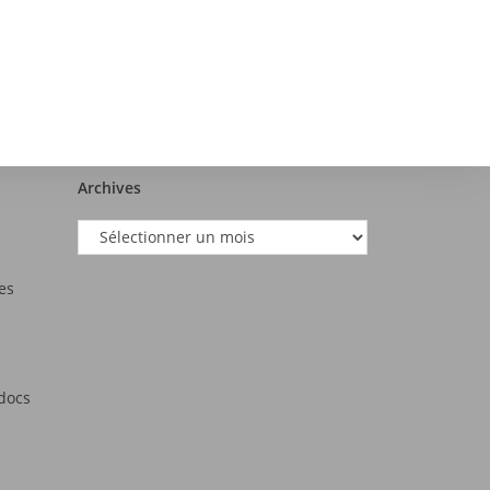
Archives
es
tdocs