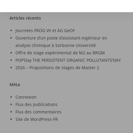
Articles récents
Journées FROG VII et AG GeOF
Ouverture d’un poste d’assistant-ingénieur en
analyse chimique à Sorbonne Université
Offre de stage expérimental de M2 au BRGM
POP’Day THE PERSISTENT ORGANIC POLLUTANTS’DAY
2026 – Propositions de stages de Master 2
Méta
Connexion
Flux des publications
Flux des commentaires
Site de WordPress-FR