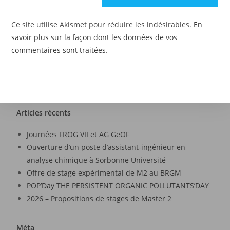
Ce site utilise Akismet pour réduire les indésirables.
En
savoir plus sur la façon dont les données de vos
commentaires sont traitées
.
Articles récents
Journées FROG VII et AG GeOF
Ouverture d’un poste d’assistant-ingénieur en
analyse chimique à Sorbonne Université
Offre de stage expérimental de M2 au BRGM
POP’Day THE PERSISTENT ORGANIC POLLUTANTS’DAY
2026 – Propositions de stages de Master 2
Méta