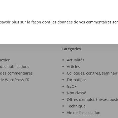
savoir plus sur la façon dont les données de vos commentaires son
Catégories
nexion
Actualités
 des publications
Articles
 des commentaires
Colloques, congrès, séminair
 de WordPress-FR
Formations
GEOF
Non classé
Offres d'emploi, thèses, pos
Technique
Vie de l'association