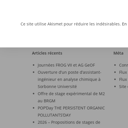
Ce site utilise Akismet pour réduire les indésirables.
En 
Articles récents
Méta
Journées FROG VII et AG GeOF
Con
Ouverture d’un poste d’assistant-
Flux
ingénieur en analyse chimique à
Flux
Sorbonne Université
Site
Offre de stage expérimental de M2
au BRGM
POP’Day THE PERSISTENT ORGANIC
POLLUTANTS’DAY
2026 – Propositions de stages de