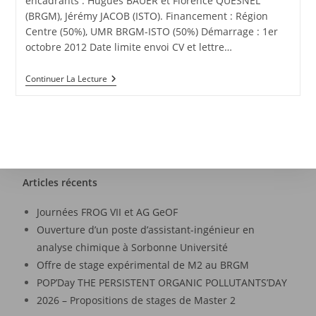
encadrants : Hugues BAUER et Florence QUESNEL
(BRGM), Jérémy JACOB (ISTO). Financement : Région
Centre (50%), UMR BRGM-ISTO (50%) Démarrage : 1er
octobre 2012 Date limite envoi CV et lettre…
Continuer La Lecture
Articles récents
Journées FROG VII et AG GeOF
Ouverture d’un poste d’assistant-ingénieur en
analyse chimique à Sorbonne Université
Offre de stage expérimental de M2 au BRGM
POP’Day THE PERSISTENT ORGANIC POLLUTANTS’DAY
2026 – Propositions de stages de Master 2