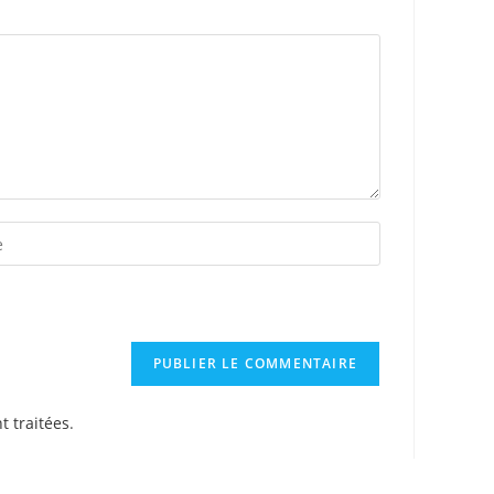
t traitées
.