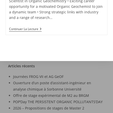
Scientist in Organic Geochemistry • Exciting career
opportunity for a motivated Organic Geochemist to join
a dynamic team • Strong strategic links with industry
and a range of research…
Continuer La Lecture
Articles récents
Journées FROG VII et AG GeOF
Ouverture d’un poste d’assistant-ingénieur en
analyse chimique à Sorbonne Université
Offre de stage expérimental de M2 au BRGM
POP’Day THE PERSISTENT ORGANIC POLLUTANTS’DAY
2026 – Propositions de stages de Master 2