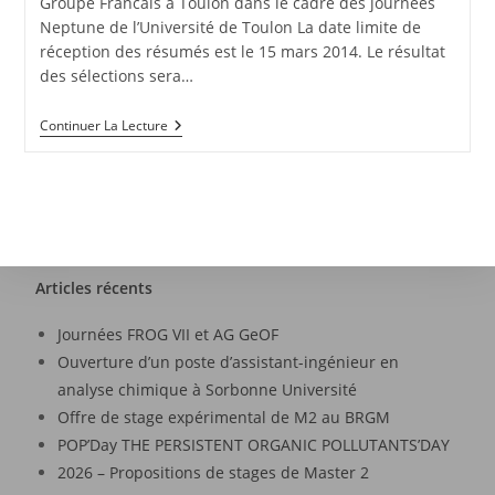
Groupe Francais à Toulon dans le cadre des journées
Neptune de l’Université de Toulon La date limite de
réception des résumés est le 15 mars 2014. Le résultat
des sélections sera…
Continuer La Lecture
Articles récents
Journées FROG VII et AG GeOF
Ouverture d’un poste d’assistant-ingénieur en
analyse chimique à Sorbonne Université
Offre de stage expérimental de M2 au BRGM
POP’Day THE PERSISTENT ORGANIC POLLUTANTS’DAY
2026 – Propositions de stages de Master 2