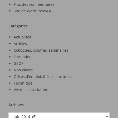
Flux des commentaires
Site de WordPress-FR
Catégories
Actualités
Articles
Colloques, congrès, séminaires
Formations
GEOF
Non classé
Offres d'emploi, thèses, postdocs
Technique
Vie de l'association
Archives