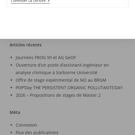
Continuer La Lecture
Articles récents
Journées FROG VII et AG GeOF
Ouverture d’un poste d’assistant-ingénieur en
analyse chimique à Sorbonne Université
Offre de stage expérimental de M2 au BRGM
POP’Day THE PERSISTENT ORGANIC POLLUTANTS’DAY
2026 – Propositions de stages de Master 2
Méta
Connexion
Flux des publications