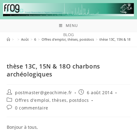
MENU
BLOG
>
>
Août
>
6
>
Offres d'emploi, thèses, postdocs
>
thèse 13C, 15N & 18O c
thèse 13C, 15N & 18O charbons
archéologiques
postmaster@geochimie.fr
6 août 2014
Offres d'emploi, thèses, postdocs
0 commentaire
Bonjour à tous,