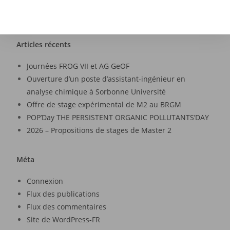
Articles récents
Journées FROG VII et AG GeOF
Ouverture d’un poste d’assistant-ingénieur en
analyse chimique à Sorbonne Université
Offre de stage expérimental de M2 au BRGM
POP’Day THE PERSISTENT ORGANIC POLLUTANTS’DAY
2026 – Propositions de stages de Master 2
Méta
Connexion
Flux des publications
Flux des commentaires
Site de WordPress-FR