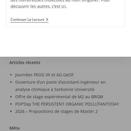
découvrir les autres, c’est ici.
Continuer La Lecture
Articles récents
Journées FROG VII et AG GeOF
Ouverture d’un poste d’assistant-ingénieur en
analyse chimique à Sorbonne Université
Offre de stage expérimental de M2 au BRGM
POP’Day THE PERSISTENT ORGANIC POLLUTANTS’DAY
2026 – Propositions de stages de Master 2
Méta