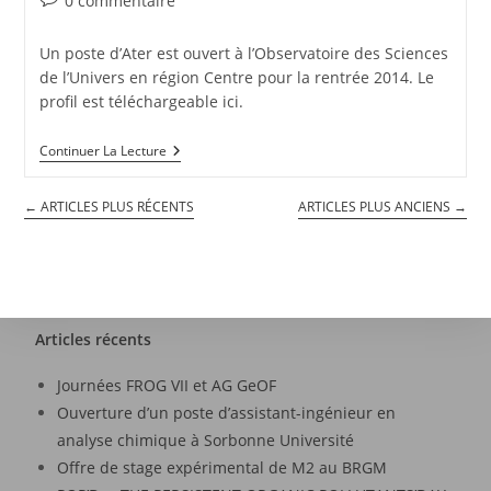
0 commentaire
Un poste d’Ater est ouvert à l’Observatoire des Sciences
de l’Univers en région Centre pour la rentrée 2014. Le
profil est téléchargeable ici.
Continuer La Lecture
←
ARTICLES PLUS RÉCENTS
ARTICLES PLUS ANCIENS
→
Articles récents
Journées FROG VII et AG GeOF
Ouverture d’un poste d’assistant-ingénieur en
analyse chimique à Sorbonne Université
Offre de stage expérimental de M2 au BRGM