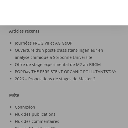
Articles récents
Journées FROG VII et AG GeOF
Ouverture d’un poste d’assistant-ingénieur en
analyse chimique à Sorbonne Université
Offre de stage expérimental de M2 au BRGM
POP’Day THE PERSISTENT ORGANIC POLLUTANTS’DAY
2026 – Propositions de stages de Master 2
Méta
Connexion
Flux des publications
Flux des commentaires