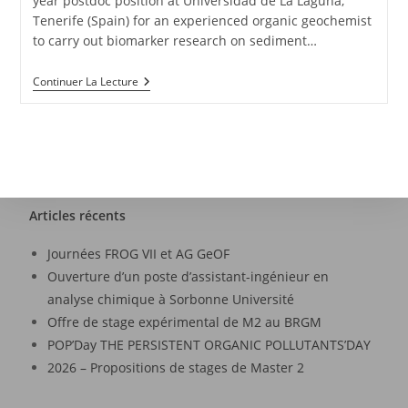
year postdoc position at Universidad de La Laguna,
Tenerife (Spain) for an experienced organic geochemist
to carry out biomarker research on sediment…
Continuer La Lecture
Articles récents
Journées FROG VII et AG GeOF
Ouverture d’un poste d’assistant-ingénieur en
analyse chimique à Sorbonne Université
Offre de stage expérimental de M2 au BRGM
POP’Day THE PERSISTENT ORGANIC POLLUTANTS’DAY
2026 – Propositions de stages de Master 2