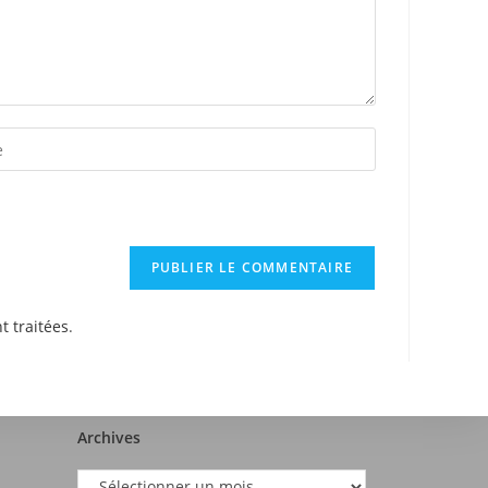
t traitées
.
Archives