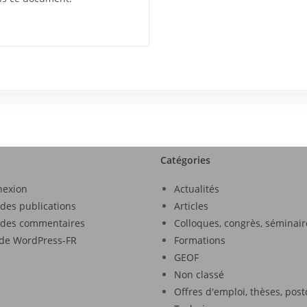
Catégories
nexion
Actualités
 des publications
Articles
 des commentaires
Colloques, congrès, séminair
 de WordPress-FR
Formations
GEOF
Non classé
Offres d'emploi, thèses, pos