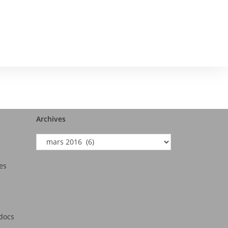
Archives
es
tdocs