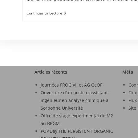
Continuer La Lecture
Articles récents
Méta
Journées FROG VII et AG GeOF
Con
Ouverture d’un poste d’assistant-
Flux
ingénieur en analyse chimique à
Flux
Sorbonne Université
Site
Offre de stage expérimental de M2
au BRGM
POP’Day THE PERSISTENT ORGANIC