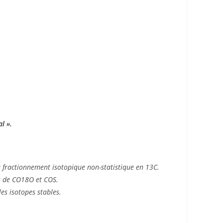
al »
.
 fractionnement isotopique non-statistique en 13C.
es de CO18O et COS.
es isotopes stables.