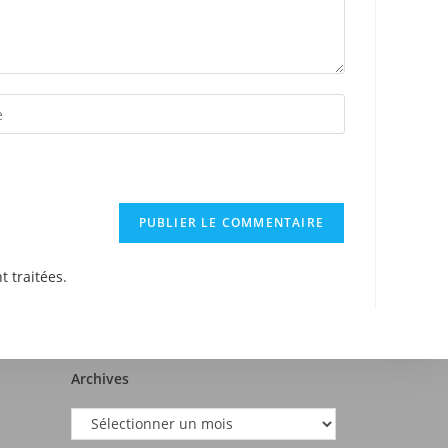
t traitées
.
Archives