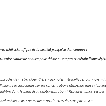
rès-midi scientifique de la Société française des IsotopeS !
Histoire Naturelle et aura pour thème «
Isotopes et métabolisme végét
 Approche de « rétro-biosynthèse » aux voies métaboliques par moyen du
e l’anhydrase carbonique sur les concentrations atmosphériques global
quilibre dans le bilan de la photorespiration ? Réponses apportées par l
hard Robins
le prix du meilleur article 2015 décerné par la SFIS.