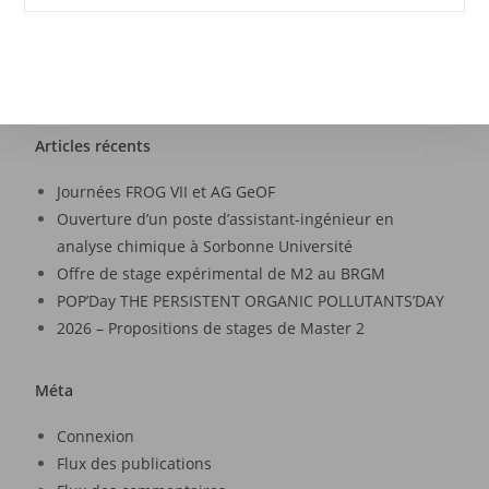
Articles récents
Journées FROG VII et AG GeOF
Ouverture d’un poste d’assistant-ingénieur en
analyse chimique à Sorbonne Université
Offre de stage expérimental de M2 au BRGM
POP’Day THE PERSISTENT ORGANIC POLLUTANTS’DAY
2026 – Propositions de stages de Master 2
Méta
Connexion
Flux des publications