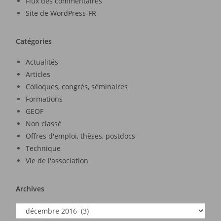
Flux des commentaires
Site de WordPress-FR
Catégories
Actualités
Articles
Colloques, congrès, séminaires
Formations
GEOF
Non classé
Offres d'emploi, thèses, postdocs
Technique
Vie de l'association
Archives