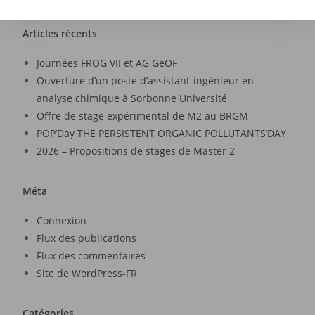
Articles récents
Journées FROG VII et AG GeOF
Ouverture d’un poste d’assistant-ingénieur en
analyse chimique à Sorbonne Université
Offre de stage expérimental de M2 au BRGM
POP’Day THE PERSISTENT ORGANIC POLLUTANTS’DAY
2026 – Propositions de stages de Master 2
Méta
Connexion
Flux des publications
Flux des commentaires
Site de WordPress-FR
Catégories