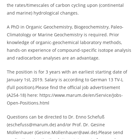
the rates/timescales of carbon cycling upon (continental
and marine) hydrological changes.
A PhD in Organic Geochemistry, Biogeochemistry, Paleo-
Climatology or Marine Geochemistry is required. Prior
knowledge of organic-geochemical laboratory methods,
hands-on experience of compound-specific isotope analysis
and radiocarbon analyses are an advantage.
The position is for 3 years with an earliest starting date of
January 1st, 2019. Salary is according to German 13 TV-L
(full position).Please find the official job advertisement
(A254-18) here: https://www.marum.de/en/Service/Jobs-
Open-Positions.html
Questions can be directed to Dr. Enno Schefuß
(eschefuss@marum.de) and/or Prof. Dr. Gesine
Mollenhauer (Gesine.Mollenhauer@awi.de).Please send