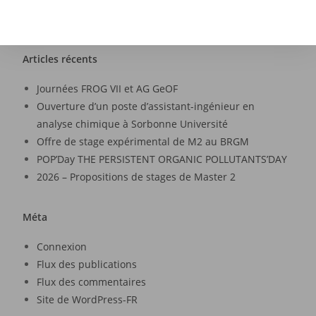
Articles récents
Journées FROG VII et AG GeOF
Ouverture d’un poste d’assistant-ingénieur en
analyse chimique à Sorbonne Université
Offre de stage expérimental de M2 au BRGM
POP’Day THE PERSISTENT ORGANIC POLLUTANTS’DAY
2026 – Propositions de stages de Master 2
Méta
Connexion
Flux des publications
Flux des commentaires
Site de WordPress-FR