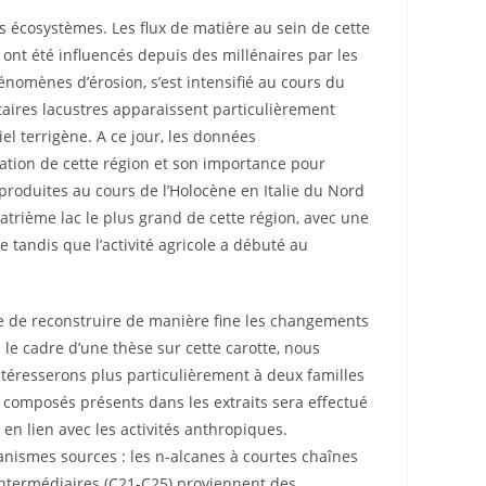
les écosystèmes. Les flux de matière au sein de cette
nt été influencés depuis des millénaires par les
énomènes d’érosion, s’est intensifié au cours du
ntaires lacustres apparaissent particulièrement
el terrigène. A ce jour, les données
lation de cette région et son importance pour
produites au cours de l’Holocène en Italie du Nord
uatrième lac le plus grand de cette région, avec une
tandis que l’activité agricole a débuté au
re de reconstruire de manière fine les changements
le cadre d’une thèse sur cette carotte, nous
ntéresserons plus particulièrement à deux familles
s composés présents dans les extraits sera effectué
en lien avec les activités anthropiques.
nismes sources : les n-alcanes à courtes chaînes
intermédiaires (C21-C25) proviennent des