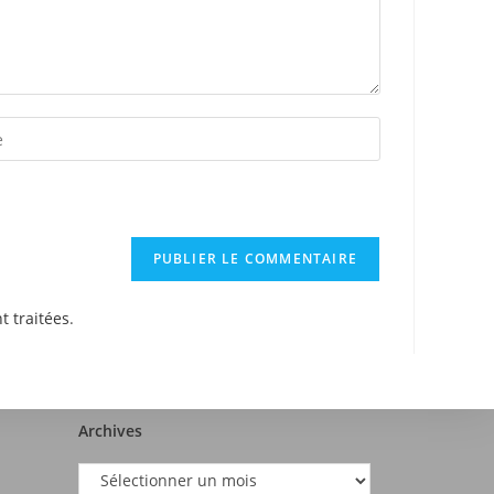
t traitées
.
Archives