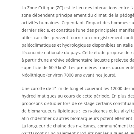
La Zone Critique (ZC) est le lieu des interactions entre l
zone dépendent principalement du climat, de la pédogén
activités humaines. Cependant, l’impact des hommes sur 
dernier siècle, et constitue l’une des principales manif
utiles car elles peuvent fournir un enregistrement conti
paléoclimatiques et hydrologiques disponibles en Italie
l’économie nationale du pays. Cette étude propose de re
à partir d’une archive sédimentaire lacustre prélevée dan
superficie de 60,9 km2. Les premières traces documenté
Néolithique (environ 7000 ans avant nos jours).
Une carotte de 21 m de long et couvrant les 12000 dern
hydroclimatiques au cours de cette période. En plus des
proposons d’étudier lors de ce stage certains constitua
de biomarqueurs lipidiques : les n-alcanes et les alkyl
afin d’identifier d’autres biomarqueurs potentiellement
La longueur de chaîne des n-alcanes, communément trouv
(<C21) sont principalement produits par les algues et 