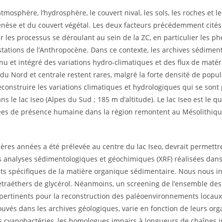
’atmosphère, l’hydrosphère, le couvert nival, les sols, les roches et 
èse et du couvert végétal. Les deux facteurs précédemment cités o
les processus se déroulant au sein de la ZC, en particulier les ph
estations de l’Anthropocène. Dans ce contexte, les archives sédime
nu et intégré des variations hydro-climatiques et des flux de matéri
 du Nord et centrale restent rares, malgré la forte densité de popu
construire les variations climatiques et hydrologiques qui se sont 
s le lac Iseo (Alpes du Sud ; 185 m d’altitude). Le lac Iseo est le q
es de présence humaine dans la région remontent au Mésolithique 
ières années a été prélevée au centre du lac Iseo, devrait permett
 analyses sédimentologiques et géochimiques (XRF) réalisées dans 
nts spécifiques de la matière organique sédimentaire. Nous nous i
 tetraéthers de glycérol. Néanmoins, un screening de l’ensemble de
 pertinents pour la reconstruction des paléoenvironnements locaux 
és dans les archives géologiques, varie en fonction de leurs orga
les cyanobactéries, les homologues impairs à longueurs de chaînes 