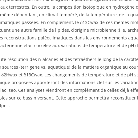
aux terrestres. En outre, la composition isotopique en hydrogène 
-même dépendant, en climat tempéré, de la température, de la quant
roclimatiques passées. En complément, le δ13Cwax de ces mêmes mol
ituent une autre famille de lipides, d’origine microbienne (i .e. ar
es reconstructions paléoclimatiques dans les environnements aquatiq
actérienne était corrélée aux variations de température et de pH da
e résolution des n-alcanes et des tetraéthers le long de la carotte
 sources (terrigène vs. aquatique) de la matière organique au cours
s δ2Hwax et δ13Cwax. Les changements de température et de pH sero
nique proposées apporteront des informations clef sur les variati
lac Iseo. Ces analyses viendront en complément de celles déjà effec
les sur ce bassin versant. Cette approche permettra reconstituer l
lpes.