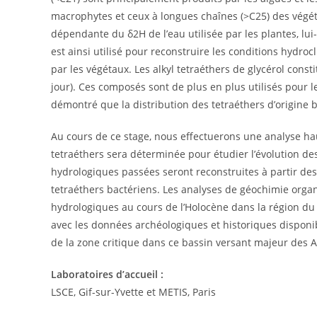
macrophytes et ceux à longues chaînes (>C25) des végét
dépendante du δ2H de l’eau utilisée par les plantes, lui
est ainsi utilisé pour reconstruire les conditions hyd
par les végétaux. Les alkyl tetraéthers de glycérol const
jour). Ces composés sont de plus en plus utilisés pour l
démontré que la distribution des tetraéthers d’origine b
Au cours de ce stage, nous effectuerons une analyse haut
tetraéthers sera déterminée pour étudier l’évolution des
hydrologiques passées seront reconstruites à partir de
tetraéthers bactériens. Les analyses de géochimie orga
hydrologiques au cours de l’Holocène dans la région du 
avec les données archéologiques et historiques disponib
de la zone critique dans ce bassin versant majeur des A
Laboratoires d’accueil :
LSCE, Gif-sur-Yvette et METIS, Paris