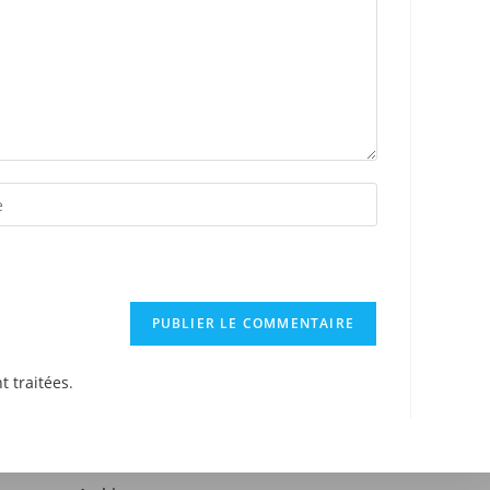
t traitées
.