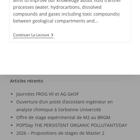
aims to improve our knowledge about fluid transfer
processes (water, hydrocarbons, dissolved
compounds and gases including toxic compounds)
between geological compartments and…
Continuer La Lecture
Articles récents
Journées FROG VII et AG GeOF
Ouverture d’un poste d’assistant-ingénieur en
analyse chimique à Sorbonne Université
Offre de stage expérimental de M2 au BRGM
POP’Day THE PERSISTENT ORGANIC POLLUTANTS’DAY
2026 – Propositions de stages de Master 2