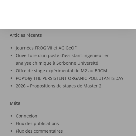
Articles récents
Journées FROG VII et AG GeOF
Ouverture d’un poste d’assistant-ingénieur en
analyse chimique à Sorbonne Université
Offre de stage expérimental de M2 au BRGM
POP’Day THE PERSISTENT ORGANIC POLLUTANTS’DAY
2026 – Propositions de stages de Master 2
Méta
Connexion
Flux des publications
Flux des commentaires