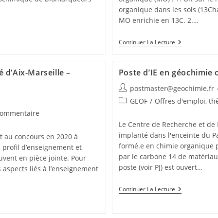
organique dans les sols (13C
MO enrichie en 13C. 2.…
Continuer La Lecture
 d’Aix-Marseille –
Poste d’IE en géochimie
postmaster@geochimie.fr
GEOF
/
Offres d'emploi, th
commentaire
Le Centre de Recherche et de
implanté dans l'enceinte du P
t au concours en 2020 à
formé.e en chimie organique p
e profil d’enseignement et
par le carbone 14 de matériaux
uvent en pièce jointe. Pour
poste (voir PJ) est ouvert…
 aspects liés à l’enseignement
Continuer La Lecture