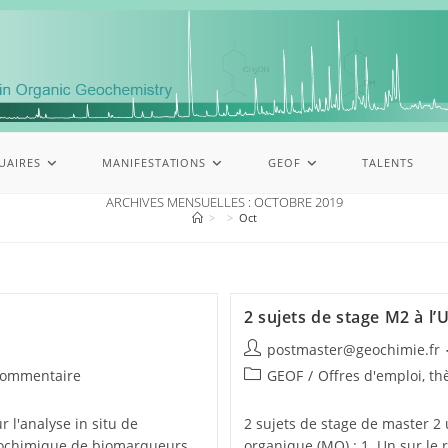
UAIRES
MANIFESTATIONS
GEOF
TALENTS
ARCHIVES MENSUELLES : OCTOBRE 2019
>
>
Oct
2 sujets de stage M2 à l’
postmaster@geochimie.fr
commentaire
GEOF
/
Offres d'emploi, th
 l'analyse in situ de
2 sujets de stage de master 2 u
trochimique de biomarqueurs
organique (MO) : 1. Un sur le 