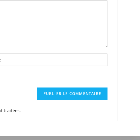
t traitées
.