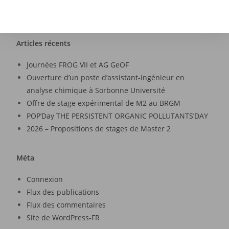
Articles récents
Journées FROG VII et AG GeOF
Ouverture d’un poste d’assistant-ingénieur en
analyse chimique à Sorbonne Université
Offre de stage expérimental de M2 au BRGM
POP’Day THE PERSISTENT ORGANIC POLLUTANTS’DAY
2026 – Propositions de stages de Master 2
Méta
Connexion
Flux des publications
Flux des commentaires
Site de WordPress-FR