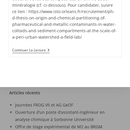
minéralogie (cf. ci-dessous). Pour candidater, suivre
ce lien : https://www.isto-orleans.fr/recrutement/ph-
d-thesis-on-origin-and-chemical-partitioning-of-
pharmaceutical-and-metallic-contaminants-in-water-
colloids-and-sediment-compartments-at-the-scale-of-
a-peri-urban-watershed-a-field-lab/
Continuer La Lecture
Articles récents
Journées FROG VII et AG GeOF
Ouverture d’un poste d’assistant-ingénieur en
analyse chimique à Sorbonne Université
Offre de stage expérimental de M2 au BRGM