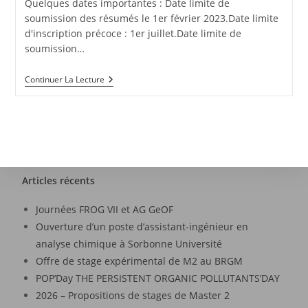
Quelques dates importantes : Date limite de
soumission des résumés le 1er février 2023.Date limite
d'inscription précoce : 1er juillet.Date limite de
soumission…
Continuer La Lecture
Articles récents
Journées FROG VII et AG GeOF
Ouverture d’un poste d’assistant-ingénieur en
analyse chimique à Sorbonne Université
Offre de stage expérimental de M2 au BRGM
POP’Day THE PERSISTENT ORGANIC POLLUTANTS’DAY
2026 – Propositions de stages de Master 2