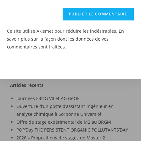
Ce site utilise Akismet pour réduire les indésirables.
En
savoir plus sur la façon dont les données de vos
commentaires sont traitées
.
Articles récents
Journées FROG VII et AG GeOF
Ouverture d’un poste d’assistant-ingénieur en
analyse chimique à Sorbonne Université
Offre de stage expérimental de M2 au BRGM
POP’Day THE PERSISTENT ORGANIC POLLUTANTS’DAY
2026 – Propositions de stages de Master 2