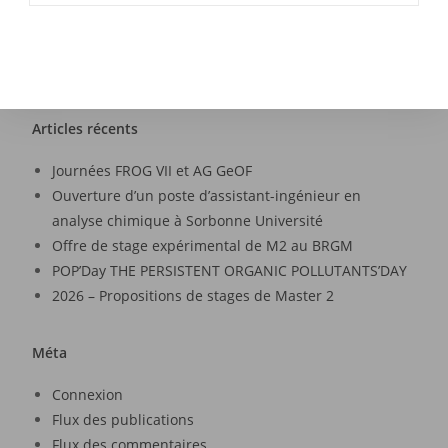
Articles récents
Journées FROG VII et AG GeOF
Ouverture d’un poste d’assistant-ingénieur en
analyse chimique à Sorbonne Université
Offre de stage expérimental de M2 au BRGM
POP’Day THE PERSISTENT ORGANIC POLLUTANTS’DAY
2026 – Propositions de stages de Master 2
Méta
Connexion
Flux des publications
Flux des commentaires