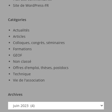
Site de WordPress-FR
Catégories
Actualités
Articles
Colloques, congrès, séminaires
Formations
GEOF
Non classé
Offres d'emploi, thèses, postdocs
Technique
Vie de l'association
Archives