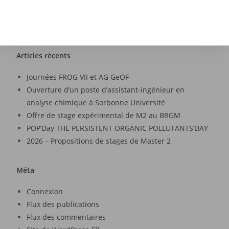
Articles récents
Journées FROG VII et AG GeOF
Ouverture d’un poste d’assistant-ingénieur en
analyse chimique à Sorbonne Université
Offre de stage expérimental de M2 au BRGM
POP’Day THE PERSISTENT ORGANIC POLLUTANTS’DAY
2026 – Propositions de stages de Master 2
Méta
Connexion
Flux des publications
Flux des commentaires