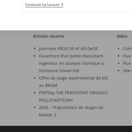
Continuer La Lecture
Articles récents
Méta
Journées FROG VII et AG GeOF
Con
Ouverture d’un poste d’assistant-
Flux
ingénieur en analyse chimique à
Flux
Sorbonne Université
Site
Offre de stage expérimental de M2
au BRGM
POP’Day THE PERSISTENT ORGANIC
POLLUTANTS’DAY
2026 – Propositions de stages de
Master 2