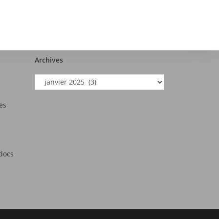
Archives
es
tdocs