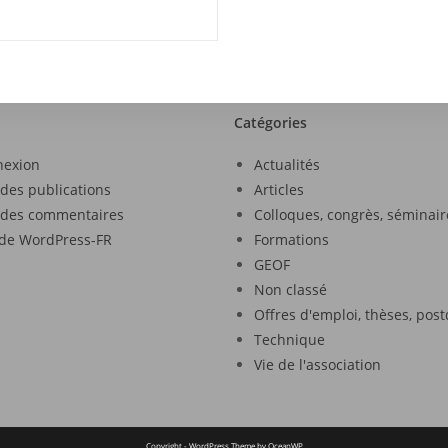
Catégories
nexion
Actualités
 des publications
Articles
 des commentaires
Colloques, congrès, séminair
 de WordPress-FR
Formations
GEOF
Non classé
Offres d'emploi, thèses, pos
Technique
Vie de l'association
Copyright - WordPress Theme by OceanWP