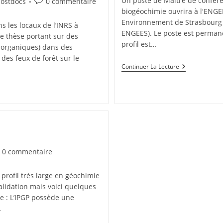
Un poste de Maître de confére
postdocs
0 commentaire
biogéochimie ouvrira à l'ENGEE
Environnement de Strasbourg (
 les locaux de l’INRS à
ENGEES). Le poste est permane
e thèse portant sur des
profil est…
 organiques) dans des
des feux de forêt sur le
Continuer La Lecture
0 commentaire
profil très large en géochimie
validation mais voici quelques
he : L’IPGP possède une
…