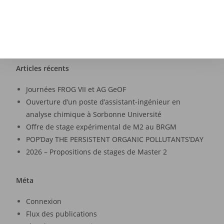
Articles récents
Journées FROG VII et AG GeOF
Ouverture d’un poste d’assistant-ingénieur en
analyse chimique à Sorbonne Université
Offre de stage expérimental de M2 au BRGM
POP’Day THE PERSISTENT ORGANIC POLLUTANTS’DAY
2026 – Propositions de stages de Master 2
Méta
Connexion
Flux des publications