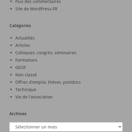
Flux des commentaires
Site de WordPress-FR
Catégories
Actualités
Articles
Colloques, congrès, séminaires
Formations
GEOF
Non classé
Offres d'emploi, thèses, postdocs
Technique
Vie de l'association
Archives