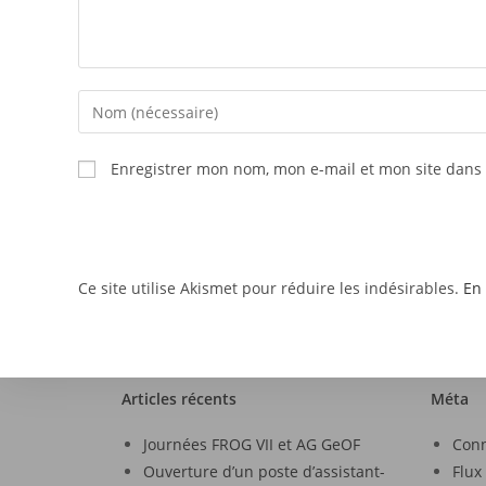
Enregistrer mon nom, mon e-mail et mon site dans
Ce site utilise Akismet pour réduire les indésirables.
En 
Articles récents
Méta
Journées FROG VII et AG GeOF
Con
Ouverture d’un poste d’assistant-
Flux