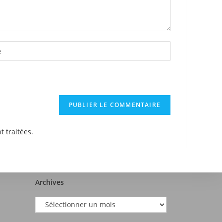
t traitées
.
Archives