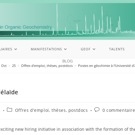
UAIRES
MANIFESTATIONS
GEOF
TALENTS
BLOG
Oct
>
25
>
Offres d'emploi, thèses, postdocs
>
Postes en géochimie à l’Université d
délaïde
2
Offres d'emploi, thèses, postdocs
0 commentair
xciting new hiring initiative in association with the formation of t