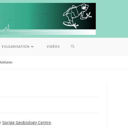
VULGARISATION
VIDÉOS
’Adélaïde
e
he
Sprigg Geobiology Centre
.