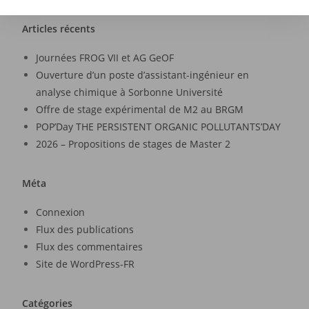
Articles récents
Journées FROG VII et AG GeOF
Ouverture d’un poste d’assistant-ingénieur en
analyse chimique à Sorbonne Université
Offre de stage expérimental de M2 au BRGM
POP’Day THE PERSISTENT ORGANIC POLLUTANTS’DAY
2026 – Propositions de stages de Master 2
Méta
Connexion
Flux des publications
Flux des commentaires
Site de WordPress-FR
Catégories