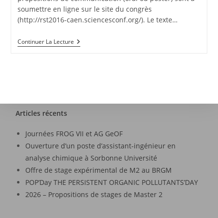
soumettre en ligne sur le site du congrès
(http://rst2016-caen.sciencesconf.org/). Le texte…
Continuer La Lecture
Articles récents
Journées FROG VII et AG GeOF
Ouverture d’un poste d’assistant-ingénieur en
analyse chimique à Sorbonne Université
Offre de stage expérimental de M2 au BRGM
POP’Day THE PERSISTENT ORGANIC POLLUTANTS’DAY
2026 – Propositions de stages de Master 2