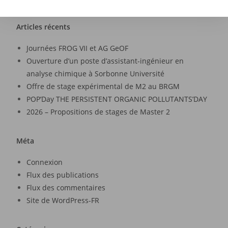
Articles récents
Journées FROG VII et AG GeOF
Ouverture d’un poste d’assistant-ingénieur en
analyse chimique à Sorbonne Université
Offre de stage expérimental de M2 au BRGM
POP’Day THE PERSISTENT ORGANIC POLLUTANTS’DAY
2026 – Propositions de stages de Master 2
Méta
Connexion
Flux des publications
Flux des commentaires
Site de WordPress-FR